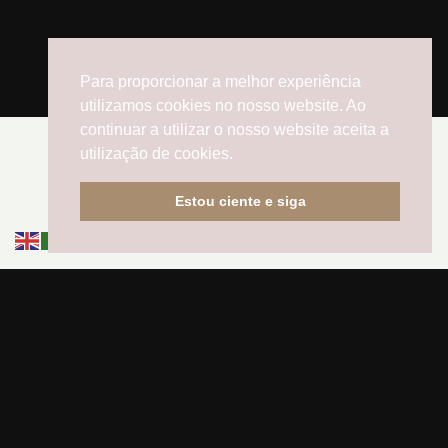
Para proporcionar a melhor experiência
utilizamos cookies no nosso website. Ao
continuar a utilizar o nosso website aceita a
utilização de cookies.
Estou ciente e siga
UMA FOTOGRAFIA PODE CONTAR UMA GRANDE HISTÓRIA.